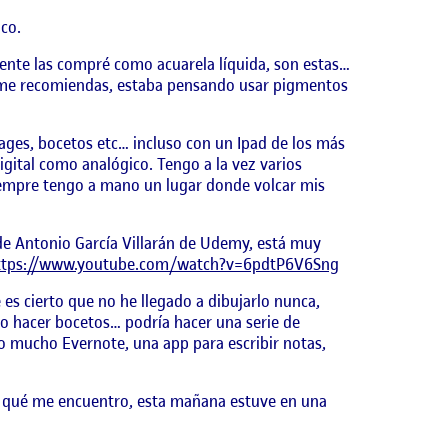
co.
mente las compré como acuarela líquida, son estas…
ue me recomiendas, estaba pensando usar pigmentos
llages, bocetos etc… incluso con un Ipad de los más
gital como analógico. Tengo a la vez varios
iempre tengo a mano un lugar donde volcar mis
o de Antonio García Villarán de Udemy, está muy
ttps://www.youtube.com/watch?v=6pdtP6V6Sng
s cierto que no he llegado a dibujarlo nunca,
 o hacer bocetos… podría hacer una serie de
o mucho Evernote, una app para escribir notas,
r qué me encuentro, esta mañana estuve en una