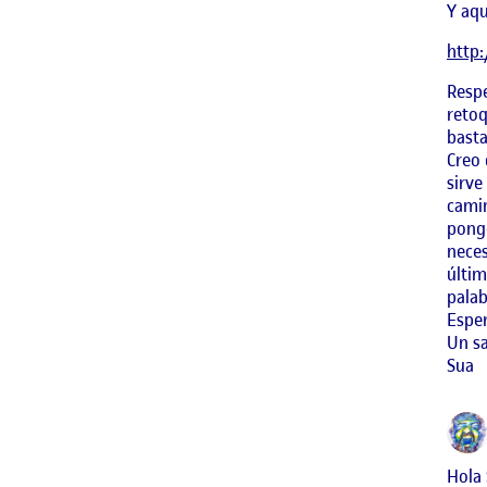
Y aqu
http
Respe
retoq
basta
Creo 
sirve
camin
pongo
neces
últim
palab
Esper
Un s
Sua
Hola 