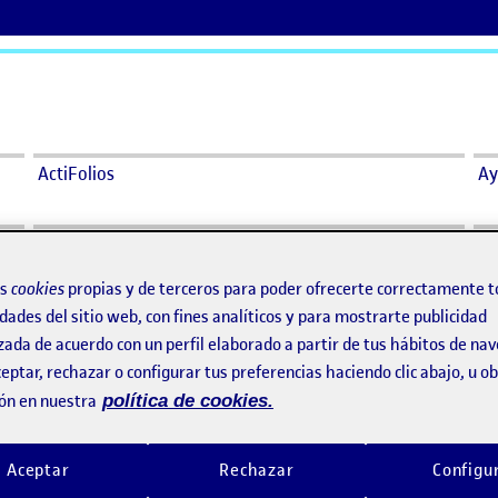
ActiFolios
Ay
os
cookies
propias y de terceros para poder ofrecerte correctamente t
dades del sitio web, con fines analíticos y para mostrarte publicidad
zada de acuerdo con un perfil elaborado a partir de tus hábitos de na
eptar, rechazar o configurar tus preferencias haciendo clic abajo, u 
says:
Sua Santos Zamora
ón en nuestra
política de cookies.
Visibilidad:
Pública
9 diciembre, 2022
David,
legría leerte!!!!
Aceptar
Rechazar
Configu
a respondiendo tu publicación y lo acabo de perder todo despu