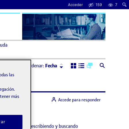
Acceder
159
7
uda
Ordenar:
Descendente
Ordenar:
Fecha
odas las
vegación.
obtener más
Accede para responder
rar
és de un tiempo escribiendo y buscando