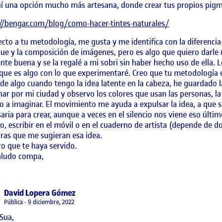
í una opción mucho más artesana, donde crear tus propios pigm
://bengar.com/blog/como-hacer-tintes-naturales/
cto a tu metodología, me gusta y me identifica con la diferenci
ue y la composición de imágenes, pero es algo que quiero darle 
nte buena y se la regalé a mi sobri sin haber hecho uso de ella. Lo
que es algo con lo que experimentaré. Creo que tu metodología es
 de algo cuando tengo la idea latente en la cabeza, he guardado
ar por mi ciudad y observo los colores que usan las personas, la
 a imaginar. El movimiento me ayuda a expulsar la idea, a que
aria para crear, aunque a veces en el silencio nos viene eso últ
o, escribir en el móvil o en el cuaderno de artista (depende de do
ras que me sugieran esa idea.
o que te haya servido.
aludo compa,
says:
David Lopera Gómez
Visibilidad:
Pública
9 diciembre, 2022
Sua,