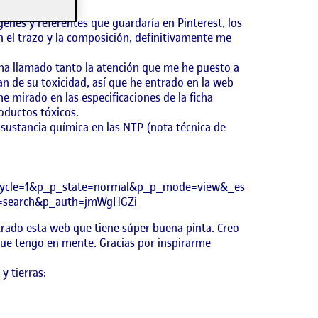
enes y referentes que guardaría en Pinterest, los
n el trazo y la composición, definitivamente me
 ha llamado tanto la atención que me he puesto a
an de su toxicidad, así que he entrado en la web
e mirado en las especificaciones de la ficha
oductos tóxicos.
 sustancia química en las NTP (nota técnica de
ecycle=1&p_p_state=normal&p_p_mode=view&_es
on=search&p_auth=jmWgHGZi
trado esta web que tiene súper buena pinta. Creo
ue tengo en mente. Gracias por inspirarme
y tierras: