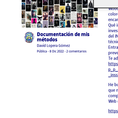
info
Woooo
color
encan
Qué i
inves
Documentación de mis
Publicado por
del I
métodos
técni
Publicado por
David Lopera Gómez
Entra
Visibilidad:
Fecha de publicación
8 diciembre, 2022 10:07 pm
en Documentación de
Pública
-
8 Dic 2022
-
2 comentarios
preve
Te ad
https
p_p_
_ins
He bu
que m
comp
Web d
http