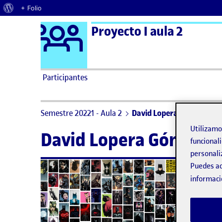
Acerca de WordPress
+ Folio
Logo Ágora
Proyecto I aula 2
Saltar al contenido
Participantes
Semestre 20221 - Aula 2
David Lopera Gómez
Utilizam
David Lopera Gómez
funcionali
personali
Puedes ac
informaci
Hola 
Qué a
Estab