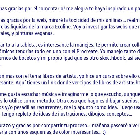
as gracias por el comentario! me alegra te haya inspirado un po
s gracias por la web, miraré la toxicidad de mis anilinas… real
elas líquidas de la marca Ecoline. Voy a investigar las webs q
ales, y pinturas veganas.
anto a la tableta, es interesante la manejes, te permite crear co
micos tendrías todo en uno con el Procreate. Yo manejo tanto di
rnos de bocetos y mi propio Ipad que es otro skecthbook, así s
.
 animas con el tema libros de artista, yo hice un curso sobre ell
esante. Aquí tienes un link donde ver tipos de libros de artista:
h
me gusta escuchar música e imaginarme lo que escucho, aunque e
s lo utilice como método. Otra cosa que hago es dibujar sueños,
s y/o pesadillas recurrentes, me lo apunto como idea. Luego us
o tengo repleto de ideas de ilustraciones, dibujos, conceptos…
razo y gracias por compartir tu proceso… mañana pasearé a ve
ería con unos esquemas de color interesantes… ;)