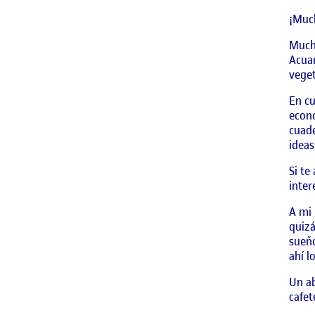
¡Much
Mucha
Acuar
veget
En cu
econó
cuade
ideas
Si te
inter
A mi 
quizá
sueño
ahí l
Un ab
cafet