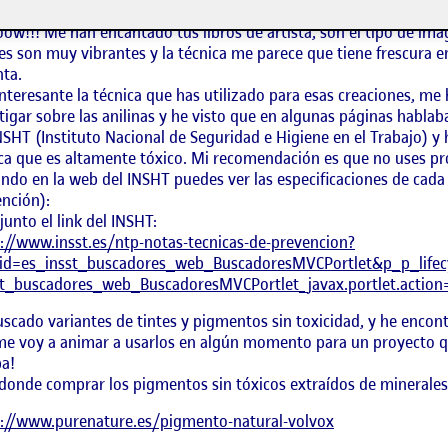
rmación..qué le vamos a hacer..empezamos de nuevo.
w!!! Me han encantado tus libros de artista, son el tipo de imág
es son muy vibrantes y la técnica me parece que tiene frescura e
ta.
nteresante la técnica que has utilizado para esas creaciones, me
tigar sobre las anilinas y he visto que en algunas páginas hablab
NSHT (Instituto Nacional de Seguridad e Higiene en el Trabajo) y h
ca que es altamente tóxico. Mi recomendación es que no uses pr
ndo en la web del INSHT puedes ver las especificaciones de cada
 mis métodos
nción):
junto el link del INSHT:
://www.insst.es/ntp-notas-tecnicas-de-prevencion?
id=es_insst_buscadores_web_BuscadoresMVCPortlet&p_p_lif
st_buscadores_web_BuscadoresMVCPortlet_javax.portlet.acti
scado variantes de tintes y pigmentos sin toxicidad, y he encon
e voy a animar a usarlos en algún momento para un proyecto q
a!
onde comprar los pigmentos sin tóxicos extraídos de minerales 
s://www.purenature.es/pigmento-natural-volvox