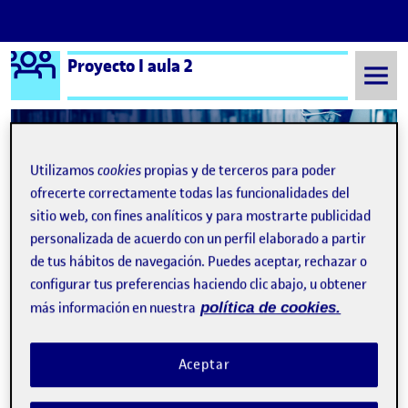
Logo Ágora
Proyecto I aula 2
Saltar al contenido
Utilizamos
cookies
propias y de terceros para poder
Semestre 20221 - Aula 2
PEC 3: Camino - Metodología
ofrecerte correctamente todas las funcionalidades del
PEC 3: Camino -
sitio web, con fines analíticos y para mostrarte publicidad
personalizada de acuerdo con un perfil elaborado a partir
Metodología
de tus hábitos de navegación. Puedes aceptar, rechazar o
configurar tus preferencias haciendo clic abajo, u obtener
más información en nuestra
política de cookies.
Los mismos pasos, distintos tiempos
Publicado por
Publicado por
María Román Payá
Visibilidad:
Fecha de publicación
3 diciembre, 2022 8:05 pm
en Los mismos pasos, distintos tie
Pública
-
3 Dic 2022
-
1 comentario
Aceptar
Se nos ha propuesto explicar cómo documentamos nuestro
trabajo, en mi caso, llevo toda mi vida haciéndolo de una forma