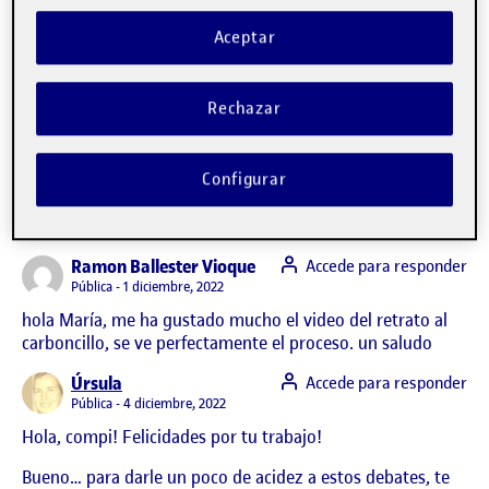
Aceptar
El cocido de la iaia
Publicado por
Rechazar
Publicado por
María Román Payá
Visibilidad:
Fecha de publicación
en El cocido de la iaia
Pública
-
30 Nov 2022
-
2 comentarios
Configurar
CONTRIBUTIONS
EN EL COCIDO DE LA IAIA
DEBATE
2
says:
Ramon Ballester Vioque
Accede para responder
Visibilidad:
Pública
1 diciembre, 2022
hola María, me ha gustado mucho el video del retrato al
carboncillo, se ve perfectamente el proceso. un saludo
says:
Úrsula
Accede para responder
Visibilidad:
Pública
4 diciembre, 2022
Hola, compi! Felicidades por tu trabajo!
Bueno… para darle un poco de acidez a estos debates, te