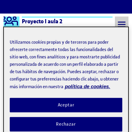
Logo Ágora
Proyecto I aula 2
Saltar al contenido
Utilizamos
cookies
propias y de terceros para poder
ofrecerte correctamente todas las funcionalidades del
sitio web, con fines analíticos y para mostrarte publicidad
Semestre 20221 - Aula 2
26 Octubre, 2022
personalizada de acuerdo con un perfil elaborado a partir
26 Octubre, 2022
de tus hábitos de navegación. Puedes aceptar, rechazar o
configurar tus preferencias haciendo clic abajo, u obtener
más información en nuestra
política de cookies.
INVENTARIO DE UN DÍA
Publicado por
Publicado por
María Román Payá
Visibilidad:
Fecha de publicación
26 octubre, 2022 4:56 pm
en INVENTARIO DE UN DÍA
Pública
-
26 Oct 2022
-
8 comentarios
Aceptar
Hacer una relación detallada de aquello que nos envuelve, resulta
a veces sencillo, pero cuando intentamos tomar conciencia del
Rechazar
por qué de esa elección la tarea es un poco más complicada.
Cuando comencé a pensar en el concepto de inventario, descubrí,