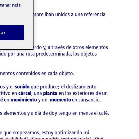
obtener más
me rodeaban siempre iban unidos a una referencia
rar
tían.
 forma de recuerdo y, a través de otros elementos
gido por una ruta predeterminada, los objetos
omentos contenidos en cada objeto.
os y el
sonido
que produce; el deslizamiento
titivo en
cárcel
; una
planta
en los exteriores de un
fé
en
movimiento
y un
momento
en cansancio.
 elementos y a día de doy tengo en mente el café,
desde que empezamos, estoy optimizando mi