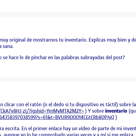
muy original de mostrarnos tu inventario. Explicas muy bien y de
a sana.
se hace lo de pinchar en las palabras subrayadas del post?
clicar con el ratón (o el dedo si tu dispositivo es táctil) sobre 
l/CkA7v8HJ-zI/?igshid=YmMyMTA2M2Y=
) Y sobre
inventario
(que
85264358397038599?s=61&t=BVUR9OOO14CGtCRb8OPJyQ
)
escrita. En el primer enlace hay un vídeo de parte de mi inventa
as, aunque yo lo he comprobado varias veces y a mí si me enlaza.