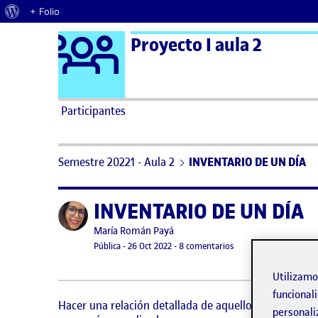
Acerca de WordPress
+ Folio
Logo Ágora
Proyecto I aula 2
Saltar al contenido
Participantes
Semestre 20221 - Aula 2
INVENTARIO DE UN DÍA
INVENTARIO DE UN DÍA
Publicado por
Publicado por
María Román Payá
Visibilidad:
Fecha de publicación
26 octubre, 2022 4:56 pm
en INVENTARIO DE UN
Pública
-
26 Oct 2022
-
8 comentarios
Utilizam
funcionali
Hacer una relación detallada de aquello que nos envu
personali