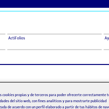
ActiFolios
Ay
 DÍA
os
cookies
propias y de terceros para poder ofrecerte correctamente t
dades del sitio web, con fines analíticos y para mostrarte publicidad
elve, resulta a veces sencillo, pero cuando intentamos tomar conc
zada de acuerdo con un perfil elaborado a partir de tus hábitos de na