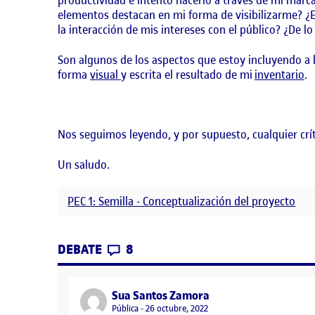
productividad e intento hacerlo a través de mi mar
elementos destacan en mi forma de visibilizarme? ¿
la interacción de mis intereses con el público? ¿De 
Son algunos de los aspectos que estoy incluyendo a l
forma
visual
y escrita el resultado de mi
inventario
.
Nos seguimos leyendo, y por supuesto, cualquier crí
Un saludo.
PEC 1: Semilla - Conceptualización del proyecto
CONTRIBUTIONS
EN INVENTARIO DE UN DÍA
DEBATE
8
says:
Sua Santos Zamora
Visibilidad:
Pública
26 octubre, 2022