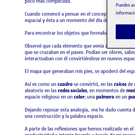
poco más complicada.
Puedes ac
informaci
Cuando comencé a pensar en el concepto de inventari
espacial y ésta a un momento del día dentro de mi ru
Para encontrar los objetos que formaban parte de mi
Observé que cada elemento que venía a mi atención d
que se cruzaban en el paseo. Podían ser olores, sabo
interactuaban con él convirtiéndose en nuevos espac
El mapa que generaban mis pies, se apoderó del espa
Así es como un
cuadro
se convirtió, en las
raíces
de 
aleatorio en las
redes sociales
, en momentos de
med
espacio religioso en un
color
; una
palmera
en un
pu
Dejando reposar esta analogía, me he dado cuenta d
una construcción y la palabra espacio.
A parte de las reflexiones que hemos realizado en e