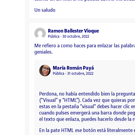
Un saludo
says:
Ramon Ballester Vioque
Visibilidad:
Pública
30 octubre, 2022
Me refiero a como haces para enlazar las palabra
geniales.
says:
María Román Payá
Visibilidad:
Pública
31 octubre, 2022
Perdona, no había entendido bien la pregunta.
(“Visual” y “HTML”). Cada vez que quieras pone
estas en la pestaña “visual” debes hacer clic 
cuando pulses emergerá una barra donde pegar l
el texto que enlaza, puedes hacerlo desde la r
En la pate HTML ese botón está literalmente e