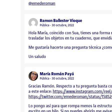
@emederoman
says:
Ramon Ballester Vioque
Visibilidad:
Pública
30 octubre, 2022
Hola María, coincido con Sua, tienes una forma 
trasladar los objetos en tu cuaderno, que envidi
Me gustaría hacerte una pregunta técnica ¿como 
Un saludo
says:
María Román Payá
Visibilidad:
Pública
30 octubre, 2022
Gracias Ramón. Respecto a tu pregunta basta con 
a este enlace:
https://www.instagram.com/ree
https://twitter.com/emederoman/status/15
Lo pongo así para que rompa menos la estructura 
escrito en un hilo. Si no puedes abrirlo me avis