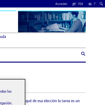
Acceder
159
7
uda
odas las
iencia del por qué de esa elección la tarea es un
vegación.