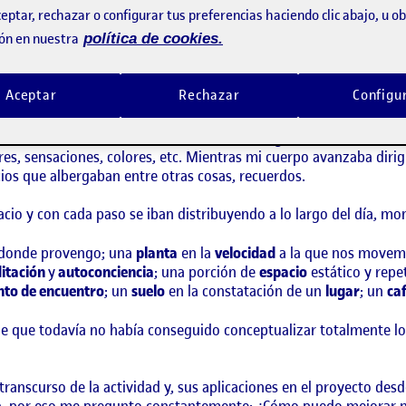
eptar, rechazar o configurar tus preferencias haciendo clic abajo, u 
ón en nuestra
política de cookies.
o, descubrí, que en el proceso de observación los objetos que 
tina.
Aceptar
Rechazar
Configu
 día, decidí observar mi entorno en las acciones que más se repe
urante el camino se desmaterializaba al llegar a mi cuaderno en
res, sensaciones, colores, etc. Mientras mi cuerpo avanzaba diri
ios que albergaban entre otras cosas, recuerdos.
cio y con cada paso se iban distribuyendo a lo largo del día, m
donde provengo; una
planta
en la
velocidad
a la que nos movem
itación
y
autoconciencia
; una porción de
espacio
estático y repe
nto de encuentro
; un
suelo
en la constatación de un
lugar
; un
ca
e que todavía no había conseguido conceptualizar totalmente los
l transcurso de la actividad y, sus aplicaciones en el proyecto 