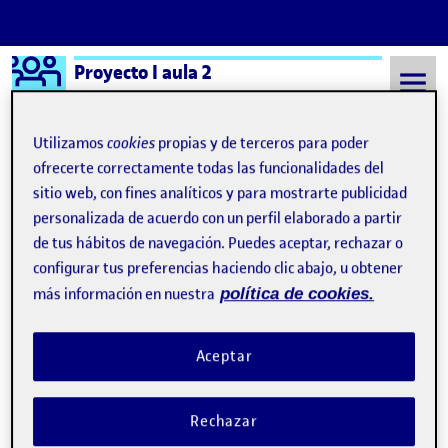
Logo Ágora
Proyecto I aula 2
Saltar al contenido
Utilizamos
cookies
propias y de terceros para poder
ofrecerte correctamente todas las funcionalidades del
sitio web, con fines analíticos y para mostrarte publicidad
Semestre 20221 - Aula 2
3 Diciembre, 2022
personalizada de acuerdo con un perfil elaborado a partir
3 Diciembre, 2022
de tus hábitos de navegación. Puedes aceptar, rechazar o
configurar tus preferencias haciendo clic abajo, u obtener
más información en nuestra
política de cookies.
Los mismos pasos, distintos tiempos
Publicado por
Publicado por
María Román Payá
Visibilidad:
Fecha de publicación
3 diciembre, 2022 8:05 pm
en Los mismos pasos, distintos tie
Pública
-
3 Dic 2022
-
1 comentario
Aceptar
Se nos ha propuesto explicar cómo documentamos nuestro
trabajo, en mi caso, llevo toda mi vida haciéndolo de una forma
Rechazar
intratextual, pero no ha sido hasta ahora ,que he encontrado un
interlocutor igual, y he sido consciente de ello. Para entender un