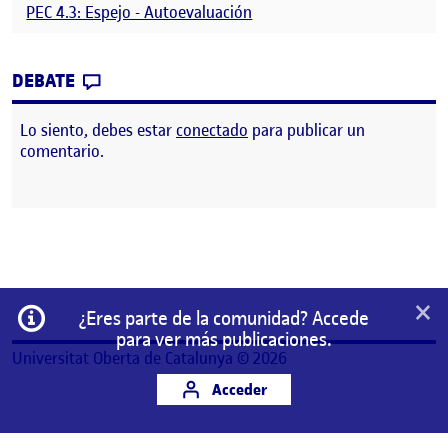
PEC 4.3: Espejo - Autoevaluación
CONTRIBUTION
0
EN UN ACTO DE AMOR CONTRA TODAS LAS
DEBATE
Lo siento, debes estar
conectado
para publicar un
comentario.
×
Información
¿Eres parte de la comunidad? Accede
para ver más publicaciones.
Universitat Oberta de Catalunya © 2026
Acceder