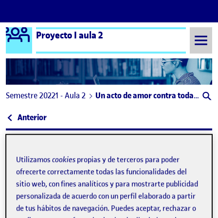
Logo Ágora
Proyecto I aula 2
Saltar al contenido
Semestre 20221 - Aula 2
Un acto de amor contra todas las guerras (internas y externas)
Navegación de entradas
: Documentación de mis métodos
Anterior
Un acto de amor contra todas 
Publicado por
Publicado por
María Román Payá
Utilizamos
cookies
propias y de terceros para poder
Visibilidad:
Fecha de publicación
en Un acto de amor contra todas las gu
Pública
-
22 Oct 2023
-
comentario
ofrecerte correctamente todas las funcionalidades del
sitio web, con fines analíticos y para mostrarte publicidad
personalizada de acuerdo con un perfil elaborado a partir
La «relatividad del tiempo», «el sujeto como centro del
de tus hábitos de navegación. Puedes aceptar, rechazar o
pensamiento».