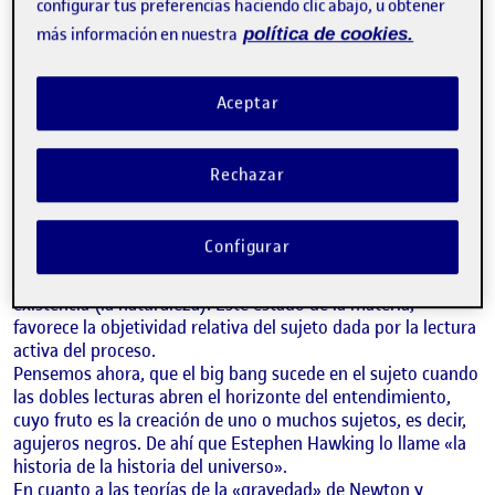
La «relatividad» entendida desde el significado «textual»
configurar tus preferencias haciendo clic abajo, u obtener
siendo «el sujeto» y su «mirada» el centro del «conocimiento
más información en nuestra
política de cookies.
relativo».
Ensayo, ciencia y literatura basado en la teoría del todo de
Hawking.
Aceptar
Definición de Las Bellas Artes por María Román Payá.
Teoría unificada de la »mecánica cuántica», la «gravedad» y
«la tierra».
Rechazar
Imaginemos que un año dura un minuto y, cuando pasa todo
el cronometraje, el tiempo se restablece. Supongamos que
cada año/ minuto se haya posicionado en un espacio
Configurar
concreto, que se ve modificado por la influencia de los
agujeros negros generando un equilibrio que favorece la
existencia (la naturaleza). Este estado de la materia,
favorece la objetividad relativa del sujeto dada por la lectura
activa del proceso.
Pensemos ahora, que el big bang sucede en el sujeto cuando
las dobles lecturas abren el horizonte del entendimiento,
cuyo fruto es la creación de uno o muchos sujetos, es decir,
agujeros negros. De ahí que Estephen Hawking lo llame «la
historia de la historia del universo».
En cuanto a las teorías de la «gravedad» de Newton y